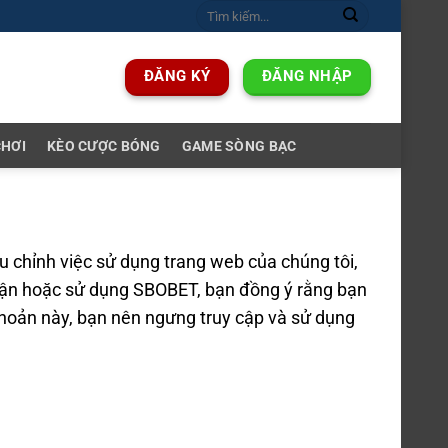
ĐĂNG KÝ
ĐĂNG NHẬP
CHƠI
KÈO CƯỢC BÓNG
GAME SÒNG BẠC
chỉnh việc sử dụng trang web của chúng tôi,
cận hoặc sử dụng SBOBET, bạn đồng ý rằng bạn
hoản này, bạn nên ngưng truy cập và sử dụng