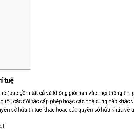
rí tuệ
 nó (bao gồm tất cả và không giới hạn vào mọi thông tin, 
g tôi, các đối tác cấp phép hoặc các nhà cung cấp khác 
yền sở hữu trí tuệ khác hoặc các quyền sở hữu khác về tra
ET