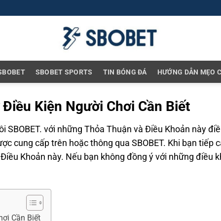
 SBOBET
SBOBET SPORTS
TIN BÓNG ĐÁ
HƯỚNG DẪN MẸO 
Điều Kiện Người Chơi Cần Biết
i SBOBET. với những Thỏa Thuận và Điều Khoản này điều 
ược cung cấp trên hoặc thông qua SBOBET. Khi bạn tiếp 
 Điều Khoản này. Nếu bạn không đồng ý với những điều k
ơi Cần Biết