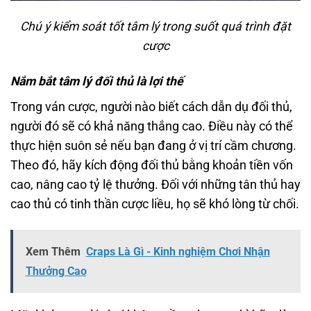
Chú ý kiểm soát tốt tâm lý trong suốt quá trình đặt
cược
Nắm bắt tâm lý đối thủ là lợi thế
Trong ván cược, người nào biết cách dẫn dụ đối thủ,
người đó sẽ có khả năng thắng cao. Điều này có thể
thực hiện suôn sẻ nếu bạn đang ở vị trí cầm chương.
Theo đó, hãy kích động đối thủ bằng khoản tiền vốn
cao, nâng cao tỷ lệ thưởng. Đối với những tân thủ hay
cao thủ có tinh thần cược liều, họ sẽ khó lòng từ chối.
Xem Thêm
Craps Là Gì - Kinh nghiệm Chơi Nhận
Thưởng Cao