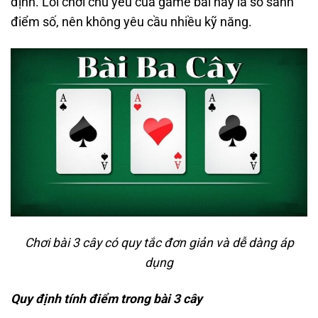
định. Lối chơi chủ yếu của game bài này là so sánh
điểm số, nên không yêu cầu nhiều kỹ năng.
Chơi bài 3 cây có quy tắc đơn giản và dễ dàng áp
dụng
Quy định tính điểm trong bài 3 cây