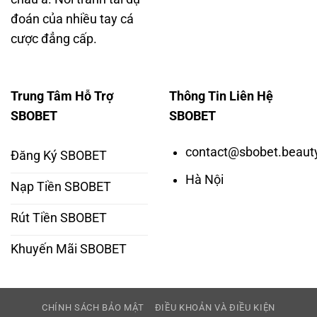
đoán của nhiều tay cá
cược đẳng cấp.
Trung Tâm Hỗ Trợ
Thông Tin Liên Hệ
SBOBET
SBOBET
contact@sbobet.beaut
Đăng Ký SBOBET
Hà Nội
Nạp Tiền SBOBET
Rút Tiền SBOBET
Khuyến Mãi SBOBET
CHÍNH SÁCH BẢO MẬT
ĐIỀU KHOẢN VÀ ĐIỀU KIỆN