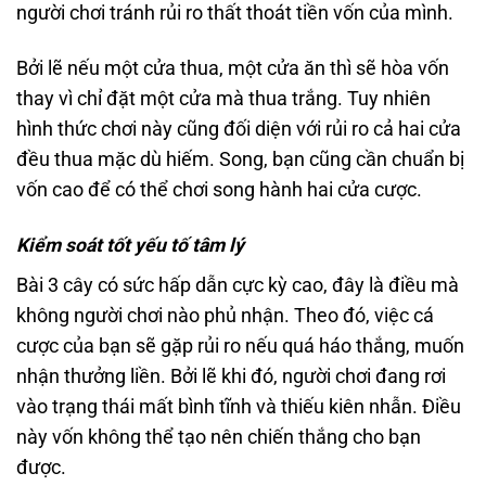
người chơi tránh rủi ro thất thoát tiền vốn của mình.
Bởi lẽ nếu một cửa thua, một cửa ăn thì sẽ hòa vốn
thay vì chỉ đặt một cửa mà thua trắng. Tuy nhiên
hình thức chơi này cũng đối diện với rủi ro cả hai cửa
đều thua mặc dù hiếm. Song, bạn cũng cần chuẩn bị
vốn cao để có thể chơi song hành hai cửa cược.
Kiểm soát tốt yếu tố tâm lý
Bài 3 cây có sức hấp dẫn cực kỳ cao, đây là điều mà
không người chơi nào phủ nhận. Theo đó, việc cá
cược của bạn sẽ gặp rủi ro nếu quá háo thắng, muốn
nhận thưởng liền. Bởi lẽ khi đó, người chơi đang rơi
vào trạng thái mất bình tĩnh và thiếu kiên nhẫn. Điều
này vốn không thể tạo nên chiến thắng cho bạn
được.