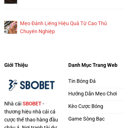
Mẹo Đánh Liêng Hiệu Quả Từ Cao Thủ
Chuyên Nghiệp
Giới Thiệu
Danh Mục Trang Web
Tin Bóng Đá
Hướng Dẫn Mẹo Chơi
Nhà cái
SBOBET
-
Kèo Cược Bóng
thương hiệu nhà cái cá
Game Sòng Bạc
cược thể thao hàng đầu
châu á. Nơi tranh tài dự