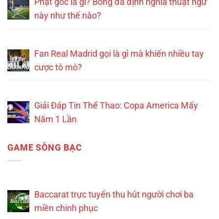
Phạt góc là gì? Bóng đá định nghĩa thuật ngữ
này như thế nào?
Fan Real Madrid gọi là gì mà khiến nhiều tay
cược tò mò?
Giải Đáp Tin Thể Thao: Copa America Mấy
Năm 1 Lần
GAME SÒNG BẠC
Baccarat trực tuyến thu hút người chơi ba
miền chinh phục