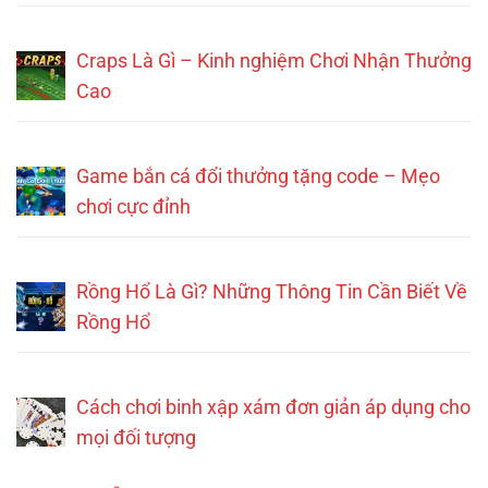
Craps Là Gì – Kinh nghiệm Chơi Nhận Thưởng
Cao
Game bắn cá đổi thưởng tặng code – Mẹo
chơi cực đỉnh
Rồng Hổ Là Gì? Những Thông Tin Cần Biết Về
Rồng Hổ
Cách chơi binh xập xám đơn giản áp dụng cho
mọi đối tượng