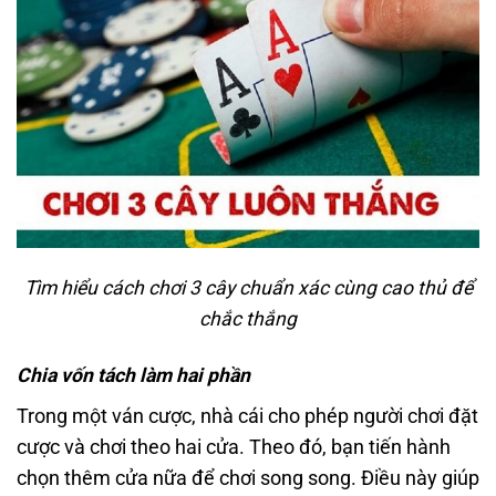
Tìm hiểu cách chơi 3 cây chuẩn xác cùng cao thủ để
chắc thắng
Chia vốn tách làm hai phần
Trong một ván cược, nhà cái cho phép người chơi đặt
cược và chơi theo hai cửa. Theo đó, bạn tiến hành
chọn thêm cửa nữa để chơi song song. Điều này giúp