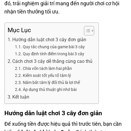
đó, trải nghiệm giải trí mang đến người chơi cơ hội
nhận tiền thưởng tối ưu.
Mục Lục
Hướng dẫn luật chơi 3 cây đơn giản
Quy tắc chung của game bài 3 cây
Quy định tính điểm trong bài 3 cây
Cách chơi 3 cây dễ thắng cùng cao thủ
Chia vốn tách làm hai phần
Kiểm soát tốt yếu tố tâm lý
Nắm bắt tâm lý đối thủ là lợi thế
Áp dụng thủ thuật ghi nhớ bài
Kết luận
Hướng dẫn luật chơi 3 cây đơn giản
Để xuống tiền được hiệu quả thì trước tiên, bạn cần