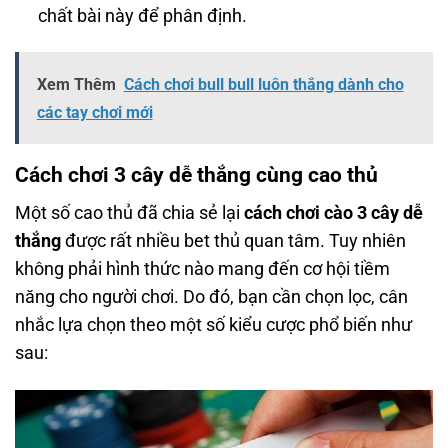
chất bài này để phân định.
Xem Thêm
Cách chơi bull bull luôn thắng dành cho
các tay chơi mới
Cách chơi 3 cây dễ thắng cùng cao thủ
Một số cao thủ đã chia sẻ lại
cách chơi cào 3 cây dễ
thắng
được rất nhiều bet thủ quan tâm. Tuy nhiên
không phải hình thức nào mang đến cơ hội tiềm
năng cho người chơi. Do đó, bạn cần chọn lọc, cân
nhắc lựa chọn theo một số kiểu cược phổ biến như
sau: