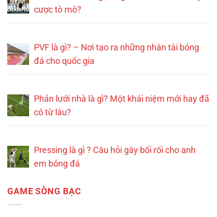
cược tò mò?
PVF là gì? – Nơi tạo ra những nhân tài bóng
đá cho quốc gia
Phản lưới nhà là gì? Một khái niệm mới hay đã
có từ lâu?
Pressing là gì ? Câu hỏi gây bối rối cho anh
em bóng đá
GAME SÒNG BẠC