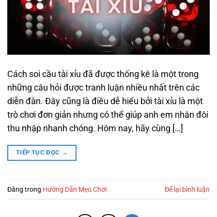
Cách soi cầu tài xỉu đã được thống kê là một trong
những câu hỏi được tranh luận nhiều nhất trên các
diễn đàn. Đây cũng là điều dễ hiểu bởi tài xỉu là một
trò chơi đơn giản nhưng có thể giúp anh em nhân đôi
thu nhập nhanh chóng. Hôm nay, hãy cùng […]
TIẾP TỤC ĐỌC
→
Đăng trong
Hướng Dẫn Mẹo Chơi
Để lại bình luận