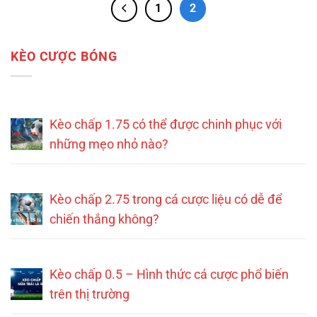
1
2
KÈO CƯỢC BÓNG
Kèo chấp 1.75 có thể được chinh phục với
những mẹo nhỏ nào?
Kèo chấp 2.75 trong cá cược liệu có dễ để
chiến thắng không?
Kèo chấp 0.5 – Hình thức cá cược phổ biến
trên thị trường