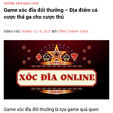
HƯỚNG DẪN MẸO CHƠI
Game xóc đĩa đổi thưởng – Địa điểm cá
cược thả ga cho cược thủ
ĐĂNG VÀO
THÁNG 12 19, 2023
BỞI
TỐNG THANH TÙNG
Game xóc đĩa đổi thưởng là tựa game quá quen