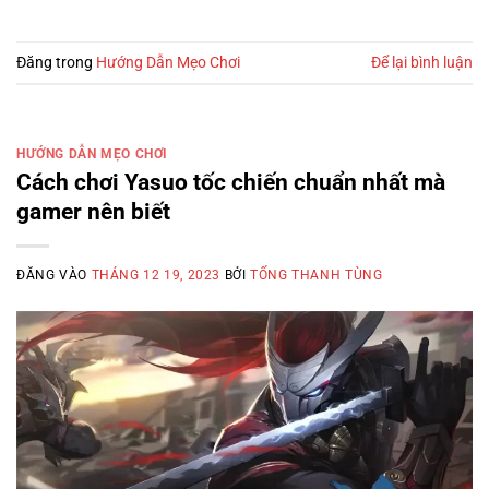
Đăng trong
Hướng Dẫn Mẹo Chơi
Để lại bình luận
HƯỚNG DẪN MẸO CHƠI
Cách chơi Yasuo tốc chiến chuẩn nhất mà
gamer nên biết
ĐĂNG VÀO
THÁNG 12 19, 2023
BỞI
TỐNG THANH TÙNG