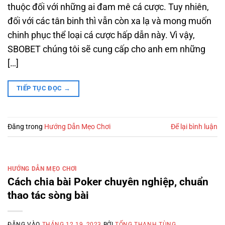
thuộc đối với những ai đam mê cá cược. Tuy nhiên,
đối với các tân binh thì vẫn còn xa lạ và mong muốn
chinh phục thể loại cá cược hấp dẫn này. Vì vậy,
SBOBET chúng tôi sẽ cung cấp cho anh em những
[…]
TIẾP TỤC ĐỌC
→
Đăng trong
Hướng Dẫn Mẹo Chơi
Để lại bình luận
HƯỚNG DẪN MẸO CHƠI
Cách chia bài Poker chuyên nghiệp, chuẩn
thao tác sòng bài
ĐĂNG VÀO
THÁNG 12 19, 2023
BỞI
TỐNG THANH TÙNG