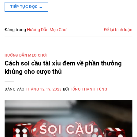
TIẾP TỤC ĐỌC
→
Đăng trong
Hướng Dẫn Mẹo Chơi
Để lại bình luận
HƯỚNG DẪN MẸO CHƠI
Cách soi cầu tài xỉu đem về phần thưởng
khủng cho cược thủ
ĐĂNG VÀO
THÁNG 12 19, 2023
BỞI
TỐNG THANH TÙNG