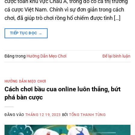
cược toàn khu vực Châu Á, trong đó có cả thị trường
cá cược Việt Nam. Chính vì sự đơn giản trong cách
chơi, đã giúp trò chơi rồng hổ chiếm được tình […]
TIẾP TỤC ĐỌC
→
Đăng trong
Hướng Dẫn Mẹo Chơi
Để lại bình luận
HƯỚNG DẪN MẸO CHƠI
Cách chơi bầu cua online luôn thắng, bứt
phá bàn cược
ĐĂNG VÀO
THÁNG 12 19, 2023
BỞI
TỐNG THANH TÙNG