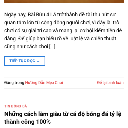
Ngày nay, Bài Bửu 4 Lá trở thành đề tài thu hút sự
quan tâm lớn từ cộng đồng người chơi, vì đây là trò
chơi có sự giải trí cao và mang lại cơ hội kiếm tiền dễ
dàng. Để giúp bạn hiểu rõ về luật lệ và chiến thuật
cũng như cách chơi […]
TIẾP TỤC ĐỌC
→
Đăng trong
Hướng Dẫn Mẹo Chơi
Để lại bình luận
TIN BÓNG ĐÁ
Những cách làm giàu từ cá độ bóng đá tỷ lệ
thành công 100%