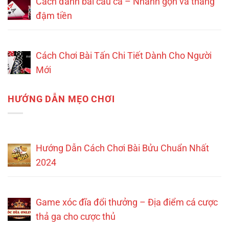
Cách đánh bài câu cá – Nhanh gọn và thắng
đậm tiền
Cách Chơi Bài Tấn Chi Tiết Dành Cho Người
Mới
HƯỚNG DẪN MẸO CHƠI
Hướng Dẫn Cách Chơi Bài Bửu Chuẩn Nhất
2024
Game xóc đĩa đổi thưởng – Địa điểm cá cược
thả ga cho cược thủ